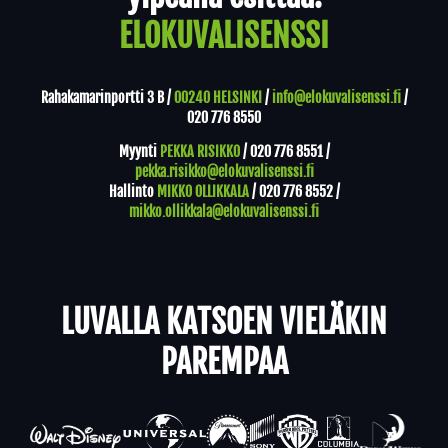
ELOKUVALISENSSI
Rahakamarinportti 3 B /
00240 HELSINKI
/
info@elokuvalisenssi.fi
/
020 776 8550
Myynti
PEKKA RISIKKO
/
020 776 8551
/
pekka.risikko@elokuvalisenssi.fi
Hallinto
MIKKO OLLIKKALA
/
020 776 8552
/
mikko.ollikkala@elokuvalisenssi.fi
LUVALLA KATSOEN VIELÄKIN
PAREMPAA