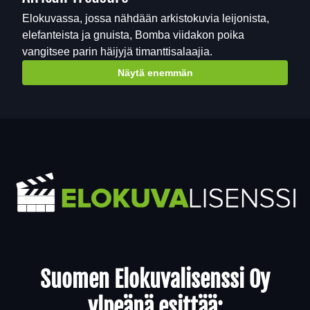
Elokuvassa, jossa nähdään arkistokuvia leijonista,
elefanteista ja gnuista, Bomba viidakon poika
vangitsee parin häijyjä timanttisalaajia.
Näytä enemmän
Yhteystiedot
Suomen Elokuvalisenssi Oy
ylpeänä esittää: