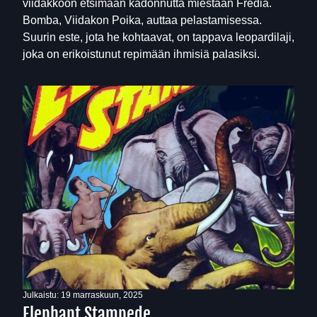
viidakkoon etsimään kadonnutta miestään Frediä.
Bomba, Viidakon Poika, auttaa pelastamisessa.
Suurin este, jota he kohtaavat, on tappava leopardilaji,
joka on erikoistunut repimään ihmisiä palasiksi.
Julkaistu:
19 marraskuun, 2025
Elephant Stampede