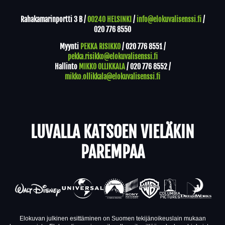
Rahakamarinportti 3 B /
00240 HELSINKI
/
info@elokuvalisenssi.fi
/
020 776 8550
Myynti
PEKKA RISIKKO
/
020 776 8551
/
pekka.risikko@elokuvalisenssi.fi
Hallinto
MIKKO OLLIKKALA
/
020 776 8552
/
mikko.ollikkala@elokuvalisenssi.fi
LUVALLA KATSOEN VIELÄKIN
PAREMPAA
Elokuvan julkinen esittäminen on Suomen tekijänoikeuslain mukaan