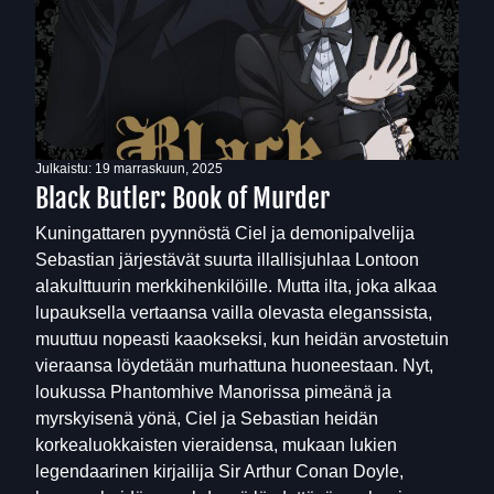
Julkaistu:
19 marraskuun, 2025
Black Butler: Book of Murder
Kuningattaren pyynnöstä Ciel ja demonipalvelija
Sebastian järjestävät suurta illallisjuhlaa Lontoon
alakulttuurin merkkihenkilöille. Mutta ilta, joka alkaa
lupauksella vertaansa vailla olevasta eleganssista,
muuttuu nopeasti kaaokseksi, kun heidän arvostetuin
vieraansa löydetään murhattuna huoneestaan. Nyt,
loukussa Phantomhive Manorissa pimeänä ja
myrskyisenä yönä, Ciel ja Sebastian heidän
korkealuokkaisten vieraidensa, mukaan lukien
legendaarinen kirjailija Sir Arthur Conan Doyle,