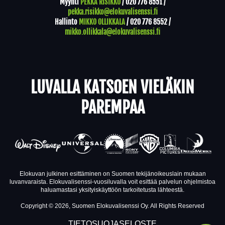
Myynti
PEKKA RISIKKO
/
020 776 8551
/
pekka.risikko@elokuvalisenssi.fi
Hallinto
MIKKO OLLIKKALA
/
020 776 8552
/
mikko.ollikkala@elokuvalisenssi.fi
LUVALLA KATSOEN VIELÄKIN
PAREMPAA
Elokuvan julkinen esittäminen on Suomen tekijänoikeuslain mukaan
luvanvaraista. Elokuvalisenssi-vuosiluvalla voit esittää palvelun ohjelmistoa
haluamastasi yksityiskäyttöön tarkoitetusta lähteestä.
Copyright © 2026, Suomen Elokuvalisenssi Oy. All Rights Reserved
TIETOSUOJASELOSTE