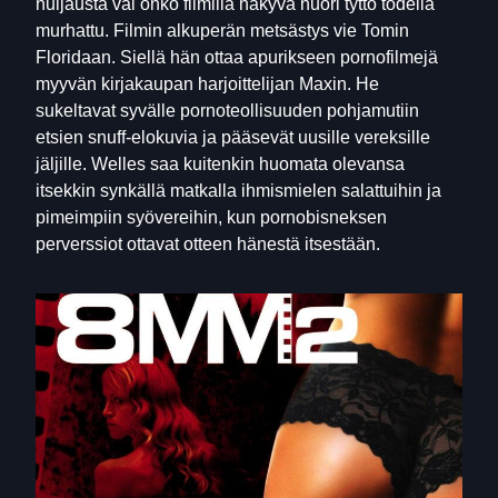
huijausta vai onko filmillä näkyvä nuori tyttö todella
murhattu. Filmin alkuperän metsästys vie Tomin
Floridaan. Siellä hän ottaa apurikseen pornofilmejä
myyvän kirjakaupan harjoittelijan Maxin. He
sukeltavat syvälle pornoteollisuuden pohjamutiin
etsien snuff-elokuvia ja pääsevät uusille vereksille
jäljille. Welles saa kuitenkin huomata olevansa
itsekkin synkällä matkalla ihmismielen salattuihin ja
pimeimpiin syövereihin, kun pornobisneksen
perverssiot ottavat otteen hänestä itsestään.