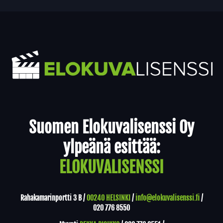
Yhteystiedot
Suomen Elokuvalisenssi Oy
ylpeänä esittää:
ELOKUVALISENSSI
Rahakamarinportti 3 B /
00240 HELSINKI
/
info@elokuvalisenssi.fi
/
020 776 8550