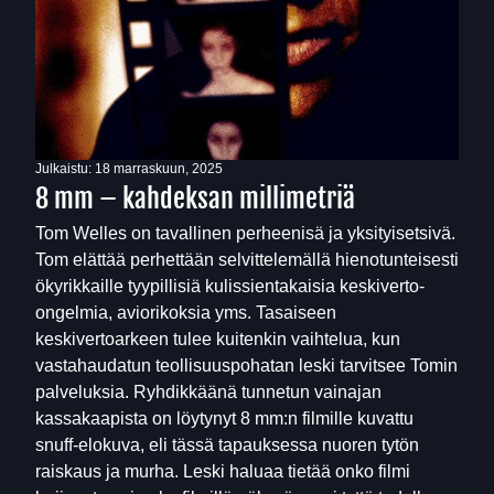
Julkaistu:
18 marraskuun, 2025
8 mm – kahdeksan millimetriä
Tom Welles on tavallinen perheenisä ja yksityisetsivä.
Tom elättää perhettään selvittelemällä hienotunteisesti
ökyrikkaille tyypillisiä kulissientakaisia keskiverto-
ongelmia, aviorikoksia yms. Tasaiseen
keskivertoarkeen tulee kuitenkin vaihtelua, kun
vastahaudatun teollisuuspohatan leski tarvitsee Tomin
palveluksia. Ryhdikkäänä tunnetun vainajan
kassakaapista on löytynyt 8 mm:n filmille kuvattu
snuff-elokuva, eli tässä tapauksessa nuoren tytön
raiskaus ja murha. Leski haluaa tietää onko filmi