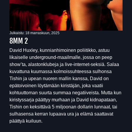
Julkaistu:
18 marraskuun, 2025
8MM 2
David Huxley, kunnianhimoinen poliitikko, astuu
likaiselle underground-maailmalle, jossa on peep
show’ta, alastonklubeja ja live-internet-seksiä. Salaa
kuvattuna kuumassa kolmoissuhteessa sulhonsa
Tishin ja upean nuoren mallin kanssa, David on
epätoivoinen löytämään kiristäjän, joka vaatii
kohtuuttoman suurta summaa negatiiveista. Mutta kun
kiristyssarja päättyy murhaan ja David kidnapataan,
Tishin on keksittävä 5 miljoonan dollarin lunnaat, tai
sulhasensa kerran lupaava ura ja elämä saattavat
päättyä kuiluun.