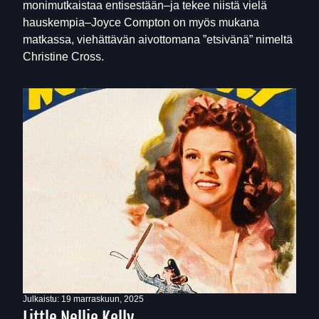
monimutkaistaa entisestään–ja tekee niistä vielä
hauskempia–Joyce Compton on myös mukana
matkassa, viehättävän aivottomana ”etsivänä” nimeltä
Christine Cross.
Julkaistu:
19 marraskuun, 2025
Little Nellie Kelly