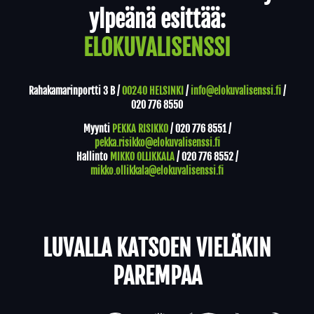
ylpeänä esittää:
ELOKUVALISENSSI
Rahakamarinportti 3 B /
00240 HELSINKI
/
info@elokuvalisenssi.fi
/
020 776 8550
Myynti
PEKKA RISIKKO
/
020 776 8551
/
pekka.risikko@elokuvalisenssi.fi
Hallinto
MIKKO OLLIKKALA
/
020 776 8552
/
mikko.ollikkala@elokuvalisenssi.fi
LUVALLA KATSOEN VIELÄKIN
PAREMPAA