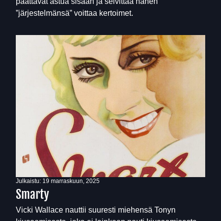
päättävät astua sisään ja selvittää hänen
”järjestelmänsä” voittaa kertoimet.
Julkaistu:
19 marraskuun, 2025
Smarty
Vicki Wallace nauttii suuresti miehensä Tonyn