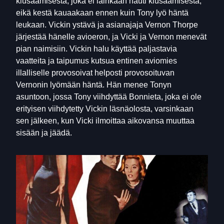
kiusaamisesta, joka ei lainkaan nauti kiusaamisesta,
eikä kestä kauaakaan ennen kuin Tony lyö häntä
leukaan. Vickin ystävä ja asianajaja Vernon Thorpe
järjestää hänelle avioeron, ja Vicki ja Vernon menevät
pian naimisiin. Vickin halu käyttää paljastavia
vaatteita ja taipumus kutsua entinen aviomies
illalliselle provosoivat helposti provosoituvan
Vernonin lyömään häntä. Hän menee Tonyn
asuntoon, jossa Tony viihdyttää Bonnieta, joka ei ole
erityisen viihdytetty Vickin läsnäolosta, varsinkaan
sen jälkeen, kun Vicki ilmoittaa aikovansa muuttaa
sisään ja jäädä.