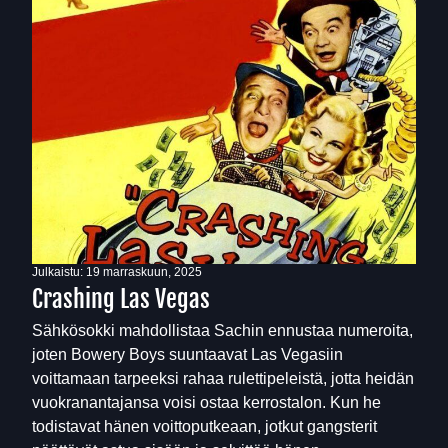
Julkaistu:
19 marraskuun, 2025
Crashing Las Vegas
Sähkösokki mahdollistaa Sachin ennustaa numeroita,
joten Bowery Boys suuntaavat Las Vegasiin
voittamaan tarpeeksi rahaa rulettipeleistä, jotta heidän
vuokranantajansa voisi ostaa kerrostalon. Kun he
todistavat hänen voittoputkeaan, jotkut gangsterit