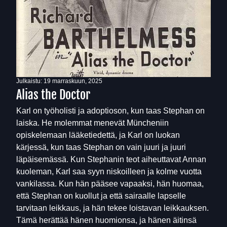
Julkaistu:
19 marraskuun, 2025
Alias the Doctor
Karl on työholisti ja adoptioson, kun taas Stephan on
laiska. He molemmat menevät Müncheniin
opiskelemaan lääketiedettä, ja Karl on luokan
kärjessä, kun taas Stephan on vain juuri ja juuri
läpäisemässä. Kun Stephanin teot aiheuttavat Annan
kuoleman, Karl saa syyn niskoilleen ja kolme vuotta
vankilassa. Kun hän pääsee vapaaksi, hän huomaa,
että Stephan on kuollut ja että sairaalle lapselle
tarvitaan leikkaus, ja hän tekee loistavan leikkauksen.
Tämä herättää hänen huomionsa, ja hänen äitinsä