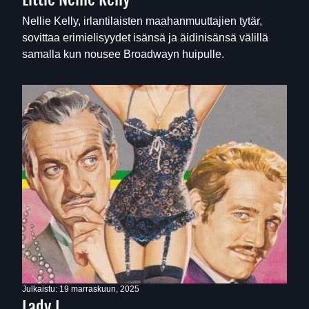
Nellie Kelly, irlantilaisten maahanmuuttajien tytär,
sovittaa erimielisyydet isänsä ja äidinisänsä välillä
samalla kun nousee Broadwayn huipulle.
Julkaistu:
19 marraskuun, 2025
Lady L