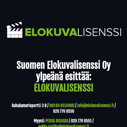
Yhteystiedot
Suomen Elokuvalisenssi Oy
ylpeänä esittää:
ELOKUVALISENSSI
Rahakamarinportti 3 B /
00240 HELSINKI
/
info@elokuvalisenssi.fi
/
020 776 8550
Myynti
PEKKA RISIKKO
/
020 776 8551
/
pekka.risikko@elokuvalisenssi.fi